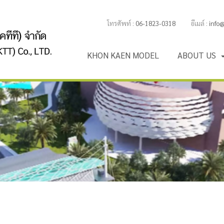
โทรศัพท์ :
06-1823-0318
อีเมล์ :
info
K
H
O
N
K
A
E
N
M
O
D
E
L
A
B
O
U
T
U
S