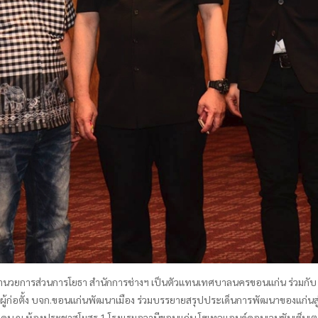
ุล ผู้อำนวยการส่วนการโยธา สำนักการช่างฯ เป็นตัวแทนเทศบาลนครขอนแก่น ร่วม
่อตั้ง บจก.ขอนแก่นพัฒนาเมือง ร่วมบรรยายสรุปประเด็นการพัฒนาของแก่นสู่
0 คน ณ ห้องประชาสโมสร 1 โรงแรมอวานีขอนแก่น โฮเทลแอนด์คอนเวนชันเซ็นเต