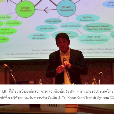
T ซึ่งถือว่าเป็นองค์กรปกครองส่วนท้องถิ่น (อปท.) แห่งแรกของประเทศไทย 
ายใต้ชื่อ บริษัทขอนแก่น ทรานซิท ซิสเต็ม จำกัด (Khon Kaen Transit System CO.,L