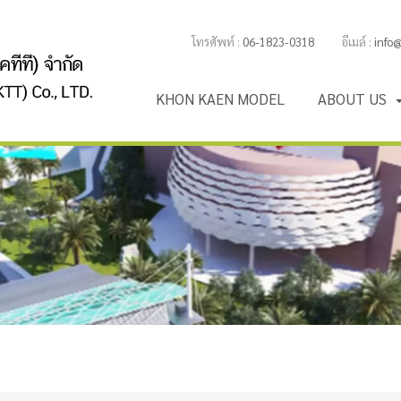
โทรศัพท์ :
06-1823-0318
อีเมล์ :
info
K
H
O
N
K
A
E
N
M
O
D
E
L
A
B
O
U
T
U
S