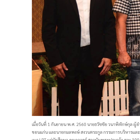
เมื่อวันที่ 1 กันยายน พ.ศ. 2560 นายธวัชชัย วนาพิทักษ์ก
ขอนแก่น และนายกมลพงษ์ สงวนตระกูล กรรมการบริหารและผู้ก
เบา LRT แก่นักศึกษา คณาจารย์ สถาบันพระปกเกล้า รวม 10