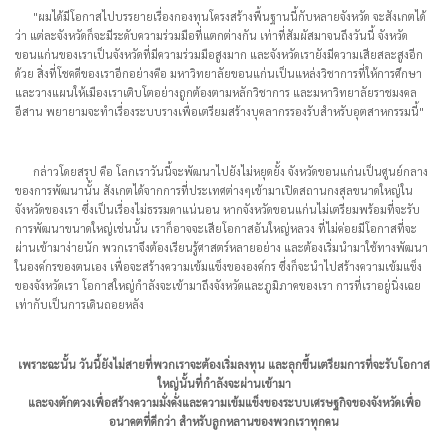
ผมได้มีโอกาสไปบรรยายเรื่องกองทุนโครงสร้างพื้นฐานนี้กับหลายจังหวัด จะสังเกตได้
ว่า แต่ละจังหวัดก็จะมีระดับความร่วมมือที่แตกต่างกัน เท่าที่สัมผัสมาจนถึงวันนี้ จังหวัด
ขอนแก่นของเราเป็นจังหวัดที่มีความร่วมมือสูงมาก และจังหวัดเรายังมีความเสียสละสูงอีก
ด้วย สิ่งที่โชคดีของเราอีกอย่างคือ มหาวิทยาลัยขอนแก่นเป็นแหล่งวิชาการที่ให้การศึกษา
และวางแผนให้เมืองเราเติบโตอย่างถูกต้องตามหลักวิชาการ และมหาวิทยาลัยราชมงคล
อีสาน พยายามจะทำเรื่องระบบรางเพื่อเตรียมสร้างบุคลากรรองรับสำหรับอุตสาหกรรมนี้
กล่าวโดยสรุป คือ โลกเราวันนี้จะพัฒนาไปยังไม่หยุดยั้ง จังหวัดขอนแก่นเป็นศูนย์กลาง
ของการพัฒนานั้น สังเกตได้จากการที่ประเทศต่างๆเข้ามาเปิดสถานกงสุลขนาดใหญ่ใน
จังหวัดของเรา ซึ่งเป็นเรื่องไม่ธรรมดาแน่นอน หากจังหวัดขอนแก่นไม่เตรียมพร้อมที่จะรับ
การพัฒนาขนาดใหญ่เช่นนั้น เราก็อาจจะเสียโอกาสอันใหญ่หลวง ที่ไม่ค่อยมีโอกาสที่จะ
ผ่านเข้ามาง่ายนัก พวกเราจึงต้องเรียนรู้ศาสตร์หลายอย่าง และต้องเริ่มนำมาใช้ทางพัฒนา
ในองค์กรของตนเอง เพื่อจะสร้างความเข้มแข็งขององค์กร ซึ่งก็จะนำไปสร้างความเข้มแข็ง
ของจังหวัดเรา โอกาสใหญ่กำลังจะเข้ามาถึงจังหวัดและภูมิภาคของเรา การที่เราอยู่นิ่งเฉย
เท่ากับเป็นการเดินถอยหลัง
เพราะฉะนั้น วันนี้ยังไม่สายที่พวกเราจะต้องเริ่มลงทุน และลุกขึ้นเตรียมการที่จะรับโอกาส
ใหญ่นั้นที่กำลังจะผ่านเข้ามา
และจงตักตวงเพื่อสร้างความมั่งคั่งและความเข้มแข็งของระบบเศรษฐกิจของจังหวัดเพื่อ
อนาคตที่ดีกว่า สำหรับลูกหลานของพวกเราทุกคน