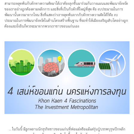
สามารถหลุดพ้นกับดักทางความคิดมาได้เราต้องลุกขึ้นมาร่วมกันวางแผนและพัฒนาจังหวัด
ของเราอย่างถูกต้องตามหลักการ และสิ่งที่เป็นกับดักที่ใหญ่ที่สุด คือ งบประมาณในการ
พัฒนานั้นควรมาจากไหน สิ่งที่แสดงว่าเราหลุดพ้นจากกับดักทางความคิดได้ก็คือ งบ
ประมาณในการพัฒนาจังหวัดในด้านโครงสร้างพื้นฐาน ที่จะทำให้เมืองเจริญเติบโตอย่างถูก
ต้องและยั่งยืนก็ควรจะมาจากพวกเราชาวขอนแก่นเอง
... ในวันนี้ มีลูกหลานนักธุรกิจชาวขอนแก่นที่พ่อแม่หรือแม้แต่รุ่นปู่บรรพบุรุษปักหลัก