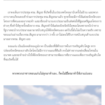
เราคงเห็นการประชุม ครม. สัญจร ที่เกิดขึ้นในประเทศไทยมานับครั้งไม่ถ้วน และพวก
เราบางคนก็คงเคยเข้าร่วมการประชุม ครม.สัญจรมาแล้ว ทุกครั้งจะมีการให้แต่ละจังหวัดบอก
โครงการที่ตนเองอยากจะทำ และเขียนจำนวนงบประมาณยื่นส่งต่อให้รัฐมนตรีดูแลโครงการ
ต่างๆ ซึ่งทำให้ทุกครั้งหลังจาก ครม. สัญจรทำให้แต่ละจังหวัดหัวใจพองโตเพราะหวังว่าทาง
รัฐบาลจะนำงบประมาณมามาสนับสนุนให้จังหวัดตนเอง แต่วันนี้มันไม่เป็นความจริง เพราะ
ขอนแก่นผ่านเรื่อง ครม.สัญจร มามากกว่า 3 ครั้ง เราไม่เคยได้รับการสนับสนุนด้านงบประ
มาณจากครม. สัญจร เลย
ขอนแก่น เป็นเมืองหลักของภูมิภาค
เป็นเมืองที่มีศักยภาพในการเจริญเติบโตสูง หาก
ปล่อยจังหวัดของเราเติบโตโดยไม่มีการวางแผนที่ดีแล้ว คงไม่ต่างจากแหล่งเสื่อมโทรมใน
อนาคต และจะทำอย่างไรให้จังหวัดของเราสามารถพัฒนาหรือวางแผนเพื่อการเจริญเติบโต
ที่จะเกิดขึ้นได้
หากพวกเราชาวขอนแก่นไม่ลุกมาทำเอง.. ก็คงไม่มีใครมาทำให้เราแน่นอน