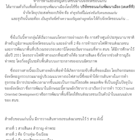
ทำการค้าและเจริญเติบโตขึ้นมาในจังหวัดขอนแก่น
ได้มารวมตัวกันเพื่อตั้งกองทุนพัฒนาเมืองโดยใช้ชื่อ
บริษัทขอนแก่นพัฒนาเมือง (เคเคทีที)
จำกัดวัตถุประสงค์ของบริษัท คือ
ทำธุรกิจที่ไม่แข่งขันกับคนขอนแก่น
และธุรกิจนั้นจะต้อง
เป็นธุรกิจที่สร้างความเจริญอย่างถูกต้อง
ให้กับจังหวัดขอนแก่น ...
ซึ่งในวันนี้ทางกลุ่มได้เริ่มวางแผนโครงการอย่างแรก คือ การสร้างศูนย์ประชุมนานาชาติ
สำหรับภูมิภาคและจังหวัดขอนแก่น และอย่างที่ 2 คือ การทำรถรางไฟฟ้าขนส่งมวลชน
และการพัฒนาพื้นที่บริเวณรอบรอบสถานีโดยจะเริ่มจากแผนที่ทาง สนข. ได้มีการศึกษาไว้
เมื่อปี 2551 โดยรถรางไฟฟ้าสายแรกที่จะสร้างก็คือ รถสายสีแดง ซึ่งวิ่งจากช่วงสำราญถึง
ท่าพระ โดยวิ่งอยู่ในระดับพื้นดินบนเกาะกลางของถนนมิตรภาพ
ซึ่งรถรางสายนี้จะเป็นสายหลักเพื่อทำให้เกิดการกระชับพื้นที่ของเมือง โดยกิจกรรมของ
จังหวัดจะถูกรวบรวมมาอยู่บริเวณแนวทางรถไฟสายนี้ซึ่งจะทำให้การเดินทางในการทำ
ธุรกรรม มีการประหยัดเวลามากขึ้นและเป็นการแก้ไขรถติด ลดมลพิษ ที่เป็นอยู่ในปัจจุบัน
ของจังหวัดเรา ซึ่งการพัฒนาในลักษณะนี้ตามหลักวิชาการ เราเรียกว่าการทำ TOD (Transit
Oriented Development) หรือการพัฒนาพื้นที่โดยใช้ขนส่งมวลชนเป็นตัวนำในแผนแม่บท
ของ สนข.
สำหรับขอนแก่นนั้น มีการวางเส้นทางรถขนส่งมวลชนไว้ 5 สาย ดังนี้
สายที่ 1 สายสีแดง สำราญ-ท่าพระ
สายที่ 2 คือ บ้านทุ่ม-บึงเนียม