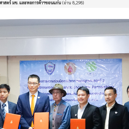
ิศาสตร์ มข. และหอการค้าฯขอนแก่น
(อ่าน 8,298)