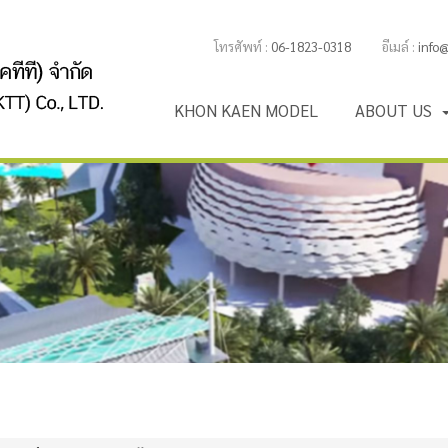
โทรศัพท์ :
06-1823-0318
อีเมล์ :
info
K
H
O
N
K
A
E
N
M
O
D
E
L
A
B
O
U
T
U
S