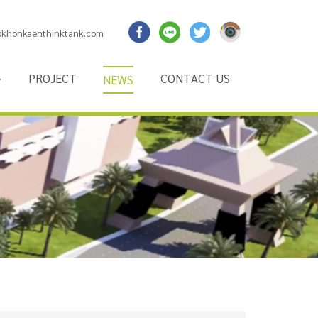
@khonkaenthinktank.com
P
R
O
J
E
C
T
C
O
N
T
A
C
T
U
S
N
E
W
S