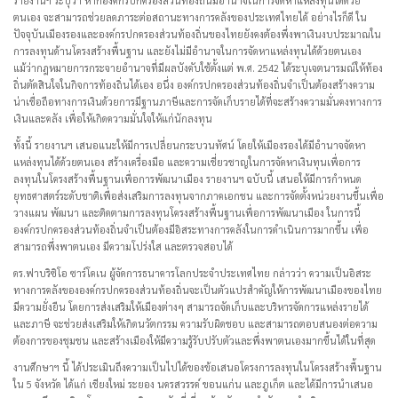
รายงานฯ ระบุว่า หากองค์กรปกครองส่วนท้องถิ่นมีอำนาจในการจัดหาแหล่งทุนได้ด้วย
ตนเอง จะสามารถช่วยลดภาระต่อสถานะทางการคลังของประเทศไทยได้ อย่างไรก็ดี ใน
ปัจจุบันเมืองรองและองค์กรปกครองส่วนท้องถิ่นของไทยยังคงต้องพึ่งพาเงินงบประมาณใน
การลงทุนด้านโครงสร้างพื้นฐาน และยังไม่มีอำนาจในการจัดหาแหล่งทุนได้ด้วยตนเอง
แม้ว่ากฎหมายการกระจายอำนาจที่มีผลบังคับใช้ตั้งแต่ พ.ศ. 2542 ได้ระบุเจตนารมณ์ให้ท้อง
ถิ่นตัดสินใจในกิจการท้องถิ่นได้เอง อนึ่ง องค์กรปกครองส่วนท้องถิ่นจำเป็นต้องสร้างความ
น่าเชื่อถือทางการเงินด้วยการมีฐานภาษีและการจัดเก็บรายได้ที่จะสร้างความมั่นคงทางการ
เงินและคลัง เพื่อให้เกิดความมั่นใจให้แก่นักลงทุน
ทั้งนี้ รายงานฯ เสนอแนะให้มีการเปลี่ยนกระบวนทัศน์ โดยให้เมืองรองได้มีอำนาจจัดหา
แหล่งทุนได้ด้วยตนเอง สร้างเครื่องมือ และความเชี่ยวชาญในการจัดหาเงินทุนเพื่อการ
ลงทุนในโครงสร้างพื้นฐานเพื่อการพัฒนาเมือง รายงานฯ ฉบับนี้ เสนอให้มีการกำหนด
ยุทธศาสตร์ระดับชาติเพื่อส่งเสริมการลงทุนจากภาคเอกชน และการจัดตั้งหน่วยงานขึ้นเพื่อ
วางแผน พัฒนา และติดตามการลงทุนโครงสร้างพื้นฐานเพื่อการพัฒนาเมือง ในการนี้
องค์กรปกครองส่วนท้องถิ่นจำเป็นต้องมีอิสระทางการคลังในการดำเนินการมากขึ้น เพื่อ
สามารถพึ่งพาตนเอง มีความโปร่งใส และตรวจสอบได้
ดร.ฟาบริซิโอ ซาร์โคเน ผู้จัดการธนาคารโลกประจำประเทศไทย กล่าวว่า ความเป็นอิสระ
ทางการคลังขององค์กรปกครองส่วนท้องถิ่นจะเป็นตัวแปรสำคัญให้การพัฒนาเมืองของไทย
มีความยั่งยืน โดยการส่งเสริมให้เมืองต่างๆ สามารถจัดเก็บและบริหารจัดการแหล่งรายได้
และภาษี จะช่วยส่งเสริมให้เกิดนวัตกรรม ความรับผิดชอบ และสามารถตอบสนองต่อความ
ต้องการของชุมชน และสร้างเมืองให้มีความรู้รับปรับตัวและพึ่งพาตนเองมากขึ้นได้ในที่สุด
งานศึกษาฯ นี้ ได้ประเมินถึงความเป็นไปได้ของข้อเสนอโครงการลงทุนในโครงสร้างพื้นฐาน
ใน 5 จังหวัด ได้แก่ เชียงใหม่ ระยอง นครสวรรค์ ขอนแก่น และภูเก็ต และได้มีการนำเสนอ